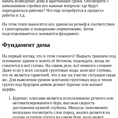
начать возведение дома в кратчайшие сроки. Обговорите с
начальником стройки все важные вопросы: где будут
переодеваться рабочие? Что еще потребуется в процессе
работы и т.д.
На этом этапе выносятся оси здания на рельеф в соответствии
с санитарными и пожарными нормативами. Затем
подготавливается и заливается фундамент.
Фундамент дома
На первый взгляд, что в этом сложного? Вырыть траншею под
основание здания и залить её бетоном, подождать, когда он
схватится и всё готово. На самом деле, всё немного сложнее.
Даже если у всех соседей грунтовые воды залегают глубоко,
это не является гарантией, что у вас на участке ситуация такая
же. Для выяснения уровня залегания грунтовых вод и типов
грунта под будущим домом делают
бурение
или копают
шурфы
.
Бурение:
плюсами является использование ручного или
автоматизированного бура, высокая скорость
достижения нужной глубины. Минусы: невозможно
визуально посмотреть слои пород, анализ делается на
основе остатков грунта на самом буре, вода может