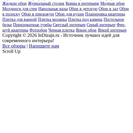
Жидкие обои
Журнальный столик
Ковры в интерьере
Модные обои
Молдинги для стен
Напольные вазы
Обои в детскую
Обои в зал
Обои
в полоску
Обои в прихожую
Обои для кухни
Планировка квартиры
Плитка для ванной
Плитка мозаика
Плитка под камень
Постельное
белье
Прикроватные тумбы
Светлый интерьер
Серый интерьер
Фен-
шуй квартиры
Фотообои
Черная плитка
Яркие обои
Яркий интерьер
Copyright © 2026 InDizajn.ru - Источник лучших идей для
современного интерьера!
Все обзоры
|
Напишите нам
Scroll Up