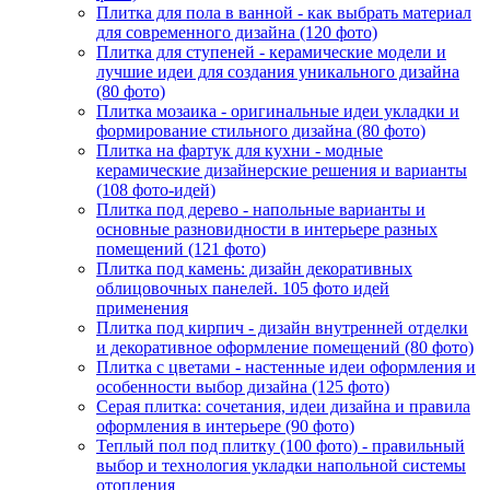
Плитка для пола в ванной - как выбрать материал
для современного дизайна (120 фото)
Плитка для ступеней - керамические модели и
лучшие идеи для создания уникального дизайна
(80 фото)
Плитка мозаика - оригинальные идеи укладки и
формирование стильного дизайна (80 фото)
Плитка на фартук для кухни - модные
керамические дизайнерские решения и варианты
(108 фото-идей)
Плитка под дерево - напольные варианты и
основные разновидности в интерьере разных
помещений (121 фото)
Плитка под камень: дизайн декоративных
облицовочных панелей. 105 фото идей
применения
Плитка под кирпич - дизайн внутренней отделки
и декоративное оформление помещений (80 фото)
Плитка с цветами - настенные идеи оформления и
особенности выбор дизайна (125 фото)
Серая плитка: сочетания, идеи дизайна и правила
оформления в интерьере (90 фото)
Теплый пол под плитку (100 фото) - правильный
выбор и технология укладки напольной системы
отопления