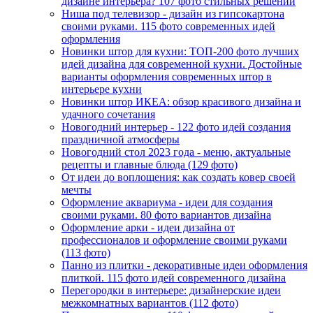
дизайне интерьера? 107 фото стильных решений
Ниша под телевизор - дизайн из гипсокартона
своими руками. 115 фото современных идей
оформления
Новинки штор для кухни: ТОП-200 фото лучших
идей дизайна для современной кухни. Достойные
варианты оформления современных штор в
интерьере кухни
Новинки штор ИКЕА: обзор красивого дизайна и
удачного сочетания
Новогодний интерьер - 122 фото идей создания
праздничной атмосферы
Новогодний стол 2023 года - меню, актуальные
рецепты и главные блюда (129 фото)
От идеи до воплощения: как создать ковер своей
мечты
Оформление аквариума - идеи для создания
своими руками. 80 фото вариантов дизайна
Оформление арки - идеи дизайна от
профессионалов и оформление своими руками
(113 фото)
Панно из плитки - декоративные идеи оформления
плиткой. 115 фото идей современного дизайна
Перегородки в интерьере: дизайнерские идеи
межкомнатных вариантов (112 фото)