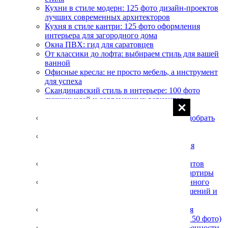
Кухни в стиле модерн: 125 фото дизайн-проектов
лучших современных архитекторов
Кухня в стиле кантри: 125 фото оформления
интерьера для загородного дома
Окна ПВХ: гид для саратовцев
От классики до лофта: выбираем стиль для вашей
ванной
Офисные кресла: не просто мебель, а инструмент
для успеха
Скандинавский стиль в интерьере: 100 фото
лучших идей и современных вариантов
оформлений
Современный стиль в интерьере - как подобрать
стиль к современной квартире (135 фото)
Спальня в классическом стиле: 145 фото
современных идей и секретов оформления
дизайна
Спальня в стиле кантри - 120 фото вариантов
интерьера и основ дизайна для дома и квартиры
Спальня в стиле лофт - 140 фото современного
дизайна. Обзор лучших дизайнерских решений и
необычных идей!
Стиль Бохо в интерьере: правила создания
неординарного стиля и яркого решения (150 фото)
Стиль кантри в интерьере - правила, особенности