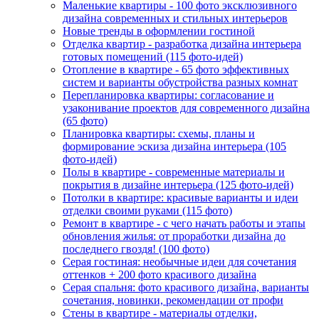
Маленькие квартиры - 100 фото эксклюзивного
дизайна современных и стильных интерьеров
Новые тренды в оформлении гостиной
Отделка квартир - разработка дизайна интерьера
готовых помещений (115 фото-идей)
Отопление в квартире - 65 фото эффективных
систем и варианты обустройства разных комнат
Перепланировка квартиры: согласование и
узаконивание проектов для современного дизайна
(65 фото)
Планировка квартиры: схемы, планы и
формирование эскиза дизайна интерьера (105
фото-идей)
Полы в квартире - современные материалы и
покрытия в дизайне интерьера (125 фото-идей)
Потолки в квартире: красивые варианты и идеи
отделки своими руками (115 фото)
Ремонт в квартире - с чего начать работы и этапы
обновления жилья: от проработки дизайна до
последнего гвоздя! (100 фото)
Серая гостиная: необычные идеи для сочетания
оттенков + 200 фото красивого дизайна
Серая спальня: фото красивого дизайна, варианты
сочетания, новинки, рекомендации от профи
Стены в квартире - материалы отделки,