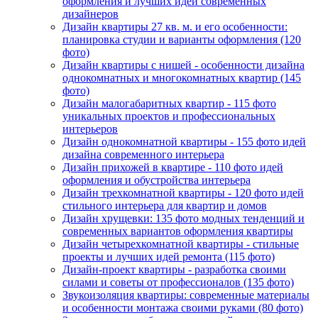
оформления и лучших идей современных
дизайнеров
Дизайн квартиры 27 кв. м. и его особенности:
планировка студии и варианты оформления (120
фото)
Дизайн квартиры с нишей - особенности дизайна
однокомнатных и многокомнатных квартир (145
фото)
Дизайн малогабаритных квартир - 115 фото
уникальных проектов и профессиональных
интерьеров
Дизайн однокомнатной квартиры - 155 фото идей
дизайна современного интерьера
Дизайн прихожей в квартире - 110 фото идей
оформления и обустройства интерьера
Дизайн трехкомнатной квартиры - 120 фото идей
стильного интерьера для квартир и домов
Дизайн хрущевки: 135 фото модных тенденций и
современных вариантов оформления квартиры
Дизайн четырехкомнатной квартиры - стильные
проекты и лучших идей ремонта (115 фото)
Дизайн-проект квартиры - разработка своими
силами и советы от профессионалов (135 фото)
Звукоизоляция квартиры: современные материалы
и особенности монтажа своими руками (80 фото)