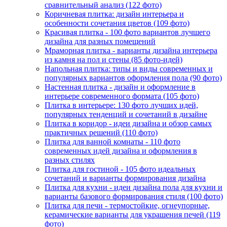
сравнительный анализ (122 фото)
Коричневая плитка: дизайн интерьера и
особенности сочетания цветов (109 фото)
Красивая плитка - 100 фото вариантов лучшего
дизайна для разных помещений
Мраморная плитка - варианты дизайна интерьера
из камня на пол и стены (85 фото-идей)
Напольная плитка: типы и виды современных и
популярных вариантов оформления пола (90 фото)
Настенная плитка - дизайн и оформление в
интерьере современного формата (105 фото)
Плитка в интерьере: 130 фото лучших идей,
популярных тенденций и сочетаний в дизайне
Плитка в коридор - идеи дизайна и обзор самых
практичных решений (110 фото)
Плитка для ванной комнаты - 110 фото
современных идей дизайна и оформления в
разных стилях
Плитка для гостиной - 105 фото идеальных
сочетаний и варианты формирования дизайна
Плитка для кухни - идеи дизайна пола для кухни и
варианты базового формирования стиля (100 фото)
Плитка для печи - термостойкие, огнеупорные,
керамические варианты для украшения печей (119
фото)