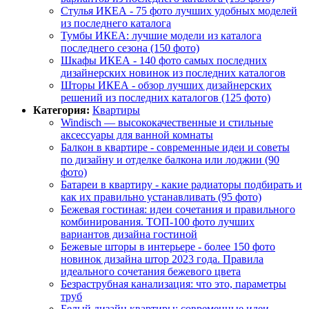
Стулья ИКЕА - 75 фото лучших удобных моделей
из последнего каталога
Тумбы ИКЕА: лучшие модели из каталога
последнего сезона (150 фото)
Шкафы ИКЕА - 140 фото самых последних
дизайнерских новинок из последних каталогов
Шторы ИКЕА - обзор лучших дизайнерских
решений из последних каталогов (125 фото)
Категория:
Квартиры
Windisch — высококачественные и стильные
аксессуары для ванной комнаты
Балкон в квартире - современные идеи и советы
по дизайну и отделке балкона или лоджии (90
фото)
Батареи в квартиру - какие радиаторы подбирать и
как их правильно устанавливать (95 фото)
Бежевая гостиная: идеи сочетания и правильного
комбинирования. ТОП-100 фото лучших
вариантов дизайна гостиной
Бежевые шторы в интерьере - более 150 фото
новинок дизайна штор 2023 года. Правила
идеального сочетания бежевого цвета
Безраструбная канализация: что это, параметры
труб
Белый дизайн квартиры: современные идеи