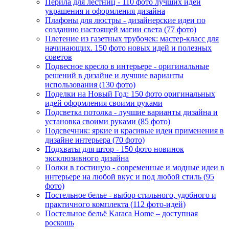
Перила для лестниц - 110 фото лучших идей
украшения и оформления дизайна
Плафоны для люстры - дизайнерские идеи по
созданию настоящей магии света (77 фото)
Плетение из газетных трубочек: мастер-класс для
начинающих. 150 фото новых идей и полезных
советов
Подвесное кресло в интерьере - оригинальные
решений в дизайне и лучшие варианты
использования (130 фото)
Поделки на Новый Год: 150 фото оригинальных
идей оформления своими руками
Подсветка потолка - лучшие варианты дизайна и
установка своими руками (85 фото)
Подсвечник: яркие и красивые идеи применения в
дизайне интерьера (70 фото)
Подхваты для штор - 150 фото новинок
эксклюзивного дизайна
Полки в гостиную - современные и модные идеи в
интерьере на любой вкус и под любой стиль (95
фото)
Постельное белье - выбор стильного, удобного и
практичного комплекта (112 фото-идей)
Постельное бельё Karaca Home – доступная
роскошь