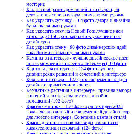
мастериц
Как разнообразить домашний интерьер: идеи
декора и красивого оформления своими руками
Как украсить бутылку - 104 фото декора и дизайна
бутылок своими руками
Как украсить елку на Новый Год: лучшие идеи
этого года! 150 фото вариантов украшений от
дизайнеров
Как украсить стену - 90 фото дизайнерских идей
как оформить комнату своими руками
Камины в интерьере - лучшие дизайнерские идеи
при оформлении стильного интерьера (100 фото)
Картины для интерьера - 124 фото лучших
дизайнерских решений и сочетаний в интерьере
Ковры в интерьере - 127 фото современных идей
дизайна с применением ковров
Комнатные растения в интерьере - правила выбора
растений и использование их в дизайне
помещений (102 фото)
Красивые шторы - 150 фото лучших идей 2023
года. Эксклюзивный и современный дизайн штор
для любого интерьера. Сочетание цвета и стиля!
Краска для стен: основные виды, свойства и
характеристики покрытий (124 фото)
Кресло мешок - использование в дизайне