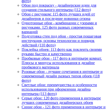
фото)
Обои под покраску - дизайнерские идеи для
создания стильного интерьера (112 фото)
Обои с рисунком: 115 фото лучших идей от
дизайнеров и последние новинки сезона
Однотонные обои - комбинации с узорами и
рисунками. 125 фото разных современных
вариаций
Подготовка стен под обои - простая пошаговая
инструкция, основы технологии и порядок
действий (110 фото)
Поклейка обоев: 113 фото как поклеить своими
руками быстро и качественно
Пробковые обои - 117 фото в интерьере комнат.
Плюсы и минусы использования в дизайне
пробкового материала
Розовые обои - лучшие сочетания в интерьере и
современный дизайн разных типов обоев (118
фото)
Светлые обои: преимущества и особенности
использования при оформлении дизайна
интерьера (113 фото)
Серые обои: 120 фото применения в интерьере
лучших современных дизайнерских обоев
Синие обои - 121 фото применения в интерьере и