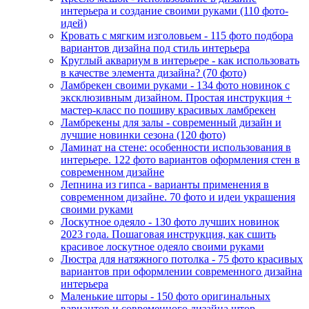
интерьера и создание своими руками (110 фото-
идей)
Кровать с мягким изголовьем - 115 фото подбора
вариантов дизайна под стиль интерьера
Круглый аквариум в интерьере - как использовать
в качестве элемента дизайна? (70 фото)
Ламбрекен своими руками - 134 фото новинок с
эксклюзивным дизайном. Простая инструкция +
мастер-класс по пошиву красивых ламбрекен
Ламбрекены для залы - современный дизайн и
лучшие новинки сезона (120 фото)
Ламинат на стене: особенности использования в
интерьере. 122 фото вариантов оформления стен в
современном дизайне
Лепнина из гипса - варианты применения в
современном дизайне. 70 фото и идеи украшения
своими руками
Лоскутное одеяло - 130 фото лучших новинок
2023 года. Пошаговая инструкция, как сшить
красивое лоскутное одеяло своими руками
Люстра для натяжного потолка - 75 фото красивых
вариантов при оформлении современного дизайна
интерьера
Маленькие шторы - 150 фото оригинальных
вариантов и современного дизайна штор.