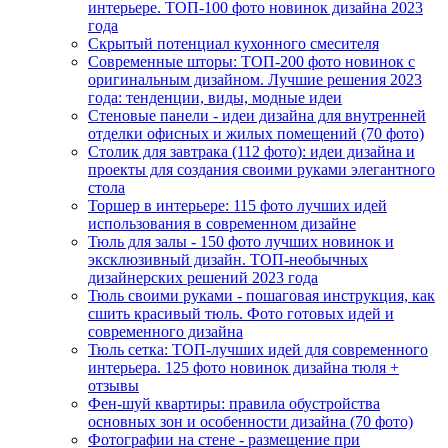
интерьере. ТОП-100 фото новинок дизайна 2023
года
Скрытый потенциал кухонного смесителя
Современные шторы: ТОП-200 фото новинок с
оригинальным дизайном. Лучшие решения 2023
года: тенденции, виды, модные идеи
Стеновые панели - идеи дизайна для внутренней
отделки офисных и жилых помещений (70 фото)
Столик для завтрака (112 фото): идеи дизайна и
проекты для создания своими руками элегантного
стола
Торшер в интерьере: 115 фото лучших идей
использования в современном дизайне
Тюль для залы - 150 фото лучших новинок и
эксклюзивный дизайн. ТОП-необычных
дизайнерских решений 2023 года
Тюль своими руками - пошаговая инструкция, как
сшить красивый тюль. Фото готовых идей и
современного дизайна
Тюль сетка: ТОП-лучших идей для современного
интерьера. 125 фото новинок дизайна тюля +
отзывы
Фен-шуй квартиры: правила обустройства
основных зон и особенности дизайна (70 фото)
Фотографии на стене - размещение при