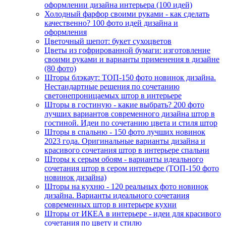
оформлении дизайна интерьера (100 идей)
Холодный фарфор своими руками - как сделать
качественно? 100 фото идей дизайна и
оформления
Цветочный шепот: букет сухоцветов
Цветы из гофрированной бумаги: изготовление
своими руками и варианты применения в дизайне
(80 фото)
Шторы блэкаут: ТОП-150 фото новинок дизайна.
Нестандартные решения по сочетанию
светонепроницаемых штор в интерьере
Шторы в гостиную - какие выбрать? 200 фото
лучших вариантов современного дизайна штор в
гостиной. Идеи по сочетанию цвета и стиля штор
Шторы в спальню - 150 фото лучших новинок
2023 года. Оригинальные варианты дизайна и
красивого сочетания штор в интерьере спальни
Шторы к серым обоям - варианты идеального
сочетания штор в сером интерьере (ТОП-150 фото
новинок дизайна)
Шторы на кухню - 120 реальных фото новинок
дизайна. Варианты идеального сочетания
современных штор в интерьере кухни
Шторы от ИКЕА в интерьере - идеи для красивого
сочетания по цвету и стилю