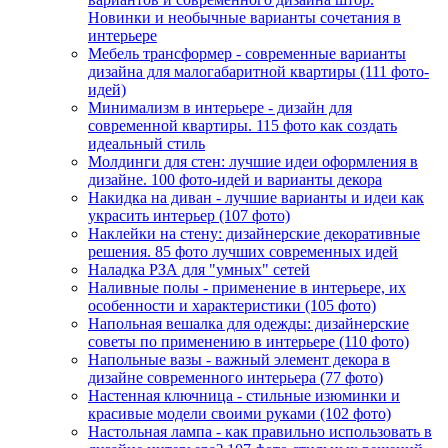
Новинки и необычные варианты сочетания в
интерьере
Мебель трансформер - современные варианты
дизайна для малогабаритной квартиры (111 фото-
идей)
Минимализм в интерьере - дизайн для
современной квартиры. 115 фото как создать
идеальный стиль
Молдинги для стен: лучшие идеи оформления в
дизайне. 100 фото-идей и варианты декора
Накидка на диван - лучшие варианты и идеи как
украсить интерьер (107 фото)
Наклейки на стену: дизайнерские декоративные
решения. 85 фото лучших современных идей
Наладка РЗА для "умных" сетей
Наливные полы - применение в интерьере, их
особенности и характеристики (105 фото)
Напольная вешалка для одежды: дизайнерские
советы по применению в интерьере (110 фото)
Напольные вазы - важный элемент декора в
дизайне современного интерьера (77 фото)
Настенная ключница - стильные изюминки и
красивые модели своими руками (102 фото)
Настольная лампа - как правильно использовать в