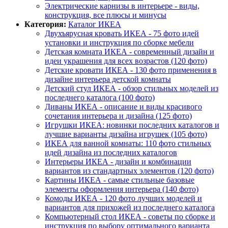
Электрические карнизы в интерьере - виды,
конструкция, все плюсы и минусы
Категория:
Каталог ИКЕА
Двухъярусная кровать ИКЕА - 75 фото идей
установки и инструкция по сборке мебели
Детская комната ИКЕА - современный дизайн и
идеи украшения для всех возрастов (120 фото)
Детские кровати ИКЕА - 130 фото применения в
дизайне интерьера детской комнаты
Детский стул ИКЕА - обзор стильных моделей из
последнего каталога (100 фото)
Диваны ИКЕА - описание и виды красивого
сочетания интерьера и дизайна (125 фото)
Игрушки ИКЕА: новинки последних каталогов и
лучшие варианты дизайна игрушек (105 фото)
ИКЕА для ванной комнаты: 110 фото стильных
идей дизайна из последних каталогов
Интерьеры ИКЕА - дизайн и комбинации
вариантов из стандартных элементов (120 фото)
Картины ИКЕА - самые стильные базовые
элементы оформления интерьера (140 фото)
Комоды ИКЕА - 120 фото лучших моделей и
вариантов для прихожей из последнего каталога
Компьютерный стол ИКЕА - советы по сборке и
инструкция по выбору оптимального варианта