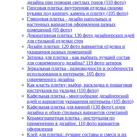
дизайна при помощи светлых тонов (110 фото)
Гипсовая плитка: внутренняя отделка своими
руками под кирпич, камень и плитку (105 фото)
Глянцевая плитка - дизайн напольных и
настенных вариантов оформления разных
помещений (95 фото)
Декоративная плитка: 130 фото дизайнерских идей
для стильной отделки стен
Дизайн плитки: 120 фото вариантов отделки и
украшения разных помещений
Затирка для плитки - как выбрать лучший состав
для современного дизайна? 119 фото затирок
Зеркальная плитка - разновидности и особенности
использования в интерьере. 105 фото
современного дизайна
Как класть плитку: выбор, раскладка и пошаговая
инструкция по укладке (110 фото)
Кафельная плитка - многообразие дизайнерский
идей и вариантов украшения интерьера (105 фото)
Кафельная плитка для ванной (130 фото): идеи
дизайна и обзор стильных вариантов сочетаний
Керамогранитная плитка - инструкция по
применению в дизайне. 110 фото вариантов
оформления
Клей для плитки: лучшие составы и смеси и их