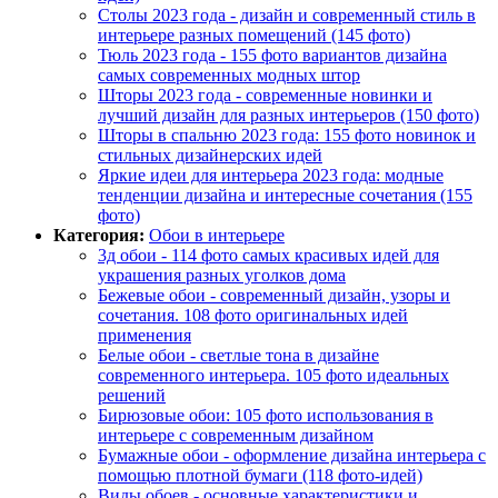
Столы 2023 года - дизайн и современный стиль в
интерьере разных помещений (145 фото)
Тюль 2023 года - 155 фото вариантов дизайна
самых современных модных штор
Шторы 2023 года - современные новинки и
лучший дизайн для разных интерьеров (150 фото)
Шторы в спальню 2023 года: 155 фото новинок и
стильных дизайнерских идей
Яркие идеи для интерьера 2023 года: модные
тенденции дизайна и интересные сочетания (155
фото)
Категория:
Обои в интерьере
3д обои - 114 фото самых красивых идей для
украшения разных уголков дома
Бежевые обои - современный дизайн, узоры и
сочетания. 108 фото оригинальных идей
применения
Белые обои - светлые тона в дизайне
современного интерьера. 105 фото идеальных
решений
Бирюзовые обои: 105 фото использования в
интерьере с современным дизайном
Бумажные обои - оформление дизайна интерьера с
помощью плотной бумаги (118 фото-идей)
Виды обоев - основные характеристики и