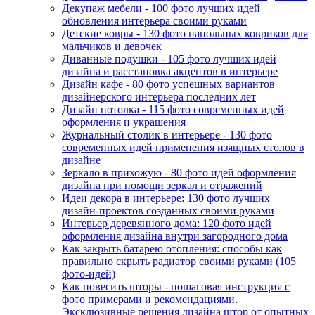
Декупаж мебели - 100 фото лучших идей
обновления интерьера своими руками
Детские ковры - 130 фото напольных ковриков для
мальчиков и девочек
Диванные подушки - 105 фото лучших идей
дизайна и расстановка акцентов в интерьере
Дизайн кафе - 80 фото успешных вариантов
дизайнерского интерьера последних лет
Дизайн потолка - 115 фото современных идей
оформления и украшения
Журнальный столик в интерьере - 130 фото
современных идей применения изящных столов в
дизайне
Зеркало в прихожую - 80 фото идей оформления
дизайна при помощи зеркал и отражений
Идеи декора в интерьере: 130 фото лучших
дизайн-проектов созданных своими руками
Интерьер деревянного дома: 120 фото идей
оформления дизайна внутри загородного дома
Как закрыть батарею отопления: способы как
правильно скрыть радиатор своими руками (105
фото-идей)
Как повесить шторы - пошаговая инструкция с
фото примерами и рекомендациями.
Эксклюзивные решения дизайна штор от опытных