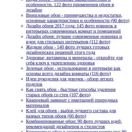
особенности. 122 фото применения обоев в
дизайне
Виниловые обои - преимущества и недостатки,
основные характеристики и особенности (90 фото)
Дизайн обоев 2017 года: 145 фото новинок в
интерьерах современных комнат и помещений
Дизайн обоев: лучшие современные новинки и
идеи для стильных интерьеров (112 фото)
Жидкие обои - 140 фото лучших готовых
дизайнерских решений этого года
Здоровье, витамины и минералы - откройте для
себя ключ к укреплению здоровья
Зеленые обои - использование в интерьере как
основы всего дизайна комнаты (116 фото)
Идеи рукоделия для девочек - обзор легких
поделок
Как снять обои - быстрые способы удаления
старых обоев со стен (107 фото)
Кварцевый ламинат с имитацией природных
материалов
Клей для обоев - выбор лучшего состава для
разных типов обоев (60 фото)
Комбинированные обои: 90 фото лучших идей,
рекомендаций дизайнеров и стилистов
Коричневые обои в своевременном интерьере: 80