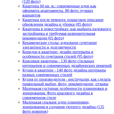
(120 фото)
Квартира 60 кв. м.: современные идеи как
оформить апартаменты. 80 фото лучших
вариантов
Квартира после ремонта: пошаговое описание
обновления дизайна и уборки (85 фото)
Квартиры в новостройках: как выбрать надежного
застройщика и требуемая разрешительная
рекомендация (65 фото)
Керамические столы: идеальное сочетание
элегантности и долговечности
Коридор в квартире: дизайн интерьера и
особенности сочетания стилей (95 фото)
Красивые квартиры - 130 фото стильных
интерьеров и современных дизайнерских решений
Кухни в квартире - 140 фото дизайна интерьера
разных современных стилей
Кухня от производителя - инструкция, как сделать
правильный выбор, фото, рекомендации, отзывы
Маленькая гостиная: особенности планировки и
зонирования. Фото красивого дизайна в
современном стиле
Маленькая спальня: идеи планировки,
зонирования и создания уютного дизайна (135
фото новинок)