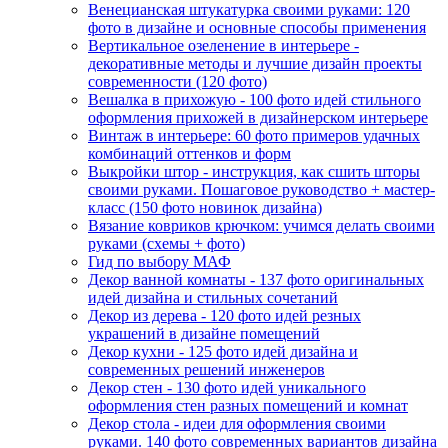
Венецианская штукатурка своими руками: 120
фото в дизайне и основные способы применения
Вертикальное озеленение в интерьере -
декоративные методы и лучшие дизайн проекты
современности (120 фото)
Вешалка в прихожую - 100 фото идей стильного
оформления прихожей в дизайнерском интерьере
Винтаж в интерьере: 60 фото примеров удачных
комбинаций оттенков и форм
Выкройки штор - инструкция, как сшить шторы
своими руками. Пошаговое руководство + мастер-
класс (150 фото новинок дизайна)
Вязание ковриков крючком: учимся делать своими
руками (схемы + фото)
Гид по выбору МАФ
Декор ванной комнаты - 137 фото оригинальных
идей дизайна и стильных сочетаний
Декор из дерева - 120 фото идей резных
украшений в дизайне помещений
Декор кухни - 125 фото идей дизайна и
современных решений инженеров
Декор стен - 130 фото идей уникального
оформления стен разных помещений и комнат
Декор стола - идеи для оформления своими
руками. 140 фото современных вариантов дизайна