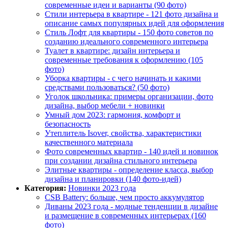
современные идеи и варианты (90 фото)
Стили интерьера в квартире - 121 фото дизайна и
описание самых популярных идей для оформления
Стиль Лофт для квартиры - 150 фото советов по
созданию идеального современного интерьера
Туалет в квартире: дизайн интерьера и
современные требования к оформлению (105
фото)
Уборка квартиры - с чего начинать и какими
средствами пользоваться? (50 фото)
Уголок школьника: примеры организации, фото
дизайна, выбор мебели + новинки
Умный дом 2023: гармония, комфорт и
безопасность
Утеплитель Isover, свойства, характеристики
качественного материала
Фото современных квартир - 140 идей и новинок
при создании дизайна стильного интерьера
Элитные квартиры - определение класса, выбор
дизайна и планировки (140 фото-идей)
Категория:
Новинки 2023 года
CSB Battery: больше, чем просто аккумулятор
Диваны 2023 года - модные тенденции в дизайне
и размещение в современных интерьерах (160
фото)