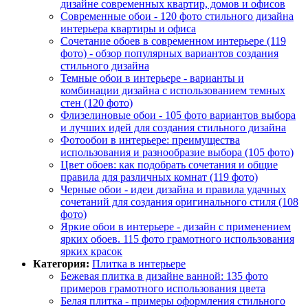
дизайне современных квартир, домов и офисов
Современные обои - 120 фото стильного дизайна
интерьера квартиры и офиса
Сочетание обоев в современном интерьере (119
фото) - обзор популярных вариантов создания
стильного дизайна
Темные обои в интерьере - варианты и
комбинации дизайна с использованием темных
стен (120 фото)
Флизелиновые обои - 105 фото вариантов выбора
и лучших идей для создания стильного дизайна
Фотообои в интерьере: преимущества
использования и разнообразие выбора (105 фото)
Цвет обоев: как подобрать сочетания и общие
правила для различных комнат (119 фото)
Черные обои - идеи дизайна и правила удачных
сочетаний для создания оригинального стиля (108
фото)
Яркие обои в интерьере - дизайн с применением
ярких обоев. 115 фото грамотного использования
ярких красок
Категория:
Плитка в интерьере
Бежевая плитка в дизайне ванной: 135 фото
примеров грамотного использования цвета
Белая плитка - примеры оформления стильного